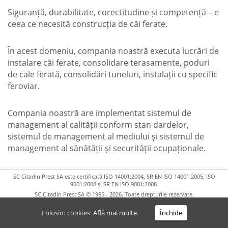
Siguranță, durabilitate, corectitudine și competență – e
ceea ce necesită construcția de căi ferate.
În acest domeniu, compania noastră executa lucrări de
instalare căi ferate, consolidare terasamente, poduri
de cale ferată, consolidări tuneluri, instalații cu specific
feroviar.
Compania noastră are implementat sistemul de
management al calității conform stan dardelor,
sistemul de management al mediului și sistemul de
management al sănătății și securității ocupaționale.
SC Citadin Prest SA este certificată ISO 14001:2004, SR EN ISO 14001:2005, ISO
9001:2008 și SR EN ISO 9001:2008.
SC Citadin Prest SA © 1995 - 2026. Toate drepturile rezervate.
Webmail
Folosim cookies:
Află mai multe.
Închide