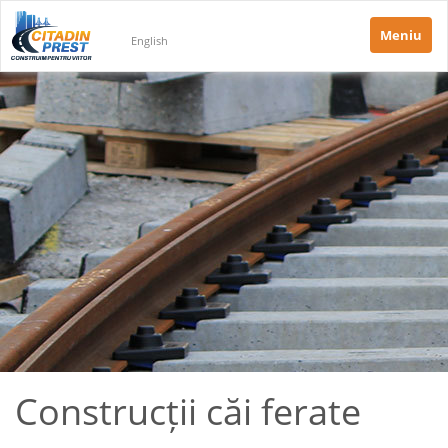
Meniu
English
Construcții căi ferate